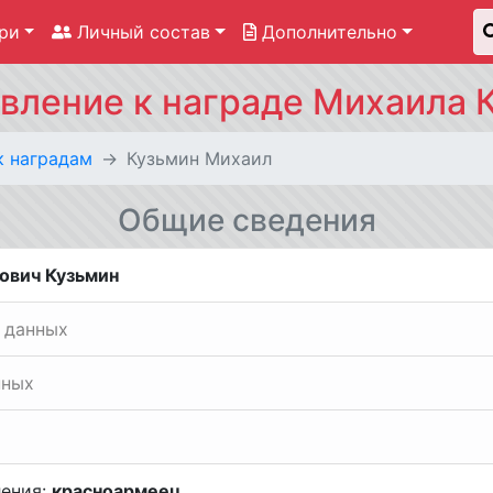
ри
Личный состав
Дополнительно
вление к награде Михаила 
к наградам
Кузьмин Михаил
Общие сведения
ович Кузьмин
 данных
нных
ления:
красноармеец