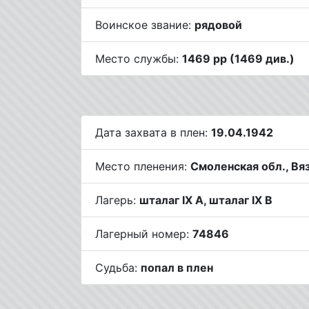
Воинское звание:
рядовой
Место службы:
1469 рр (1469 див.)
Дата захвата в плен:
19.04.1942
Место пленения:
Смоленская обл., Вя
Лагерь:
шталаг IX A, шталаг IX B
Лагерный номер:
74846
Судьба:
попал в плен