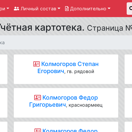
ри
Личный состав
Дополнительно
Учётная картотека.
Страница 
ка
Колмогоров Степан
,
Егорович
, гв. рядовой
Колмогоров Федор
Григорьевич
, красноармеец
Колмагоров Федор