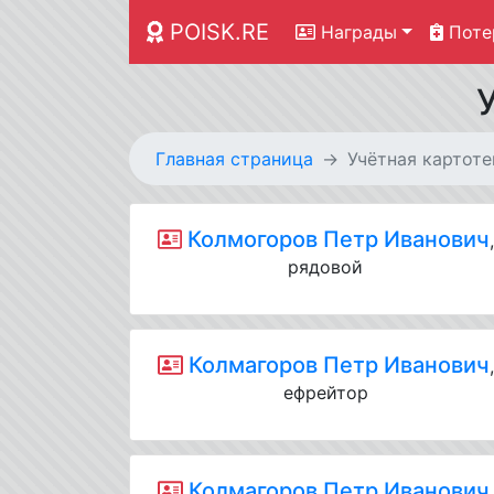
POISK.RE
Награды
Поте
Главная страница
Учётная картоте
Колмогоров Петр Иванович
рядовой
Колмагоров Петр Иванович
,
ефрейтор
Колмагоров Петр Иванович
,