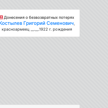
Донесения о безвозвратных потерях
Костылев Григорий Семенович
,
красноармеец __.__.1922 г. рождения