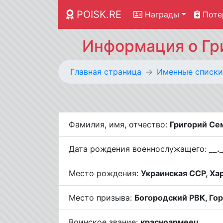
POISK.RE
Награды
Поте
Информация о Гр
Главная страница
Именные списки
Фамилия, имя, отчество:
Григорий Се
Дата рождения военнослужащего:
__.
Место рождения:
Украинская ССР, Хар
Место призыва:
Богородский РВК, Гор
Воинское звание:
красноармеец