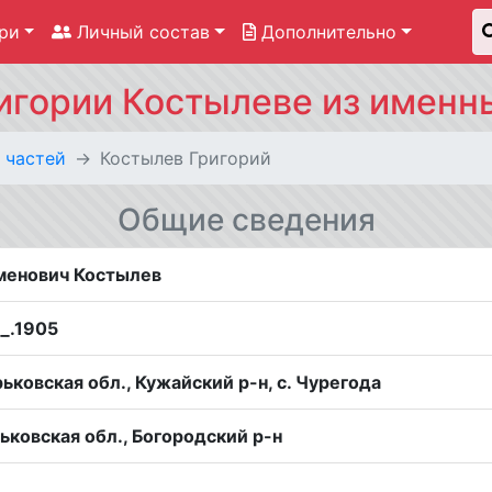
ри
Личный состав
Дополнительно
игории Костылеве из именны
 частей
Костылев Григорий
Общие сведения
менович Костылев
__.1905
ьковская обл., Кужайский р-н, с. Чурегода
ьковская обл., Богородский р-н