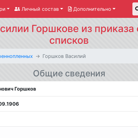
ри
Личный состав
Дополнительно
силии Горшкове из приказа 
списков
оеннопленных
Горшков Василий
Общие сведения
нович Горшков
09.1906