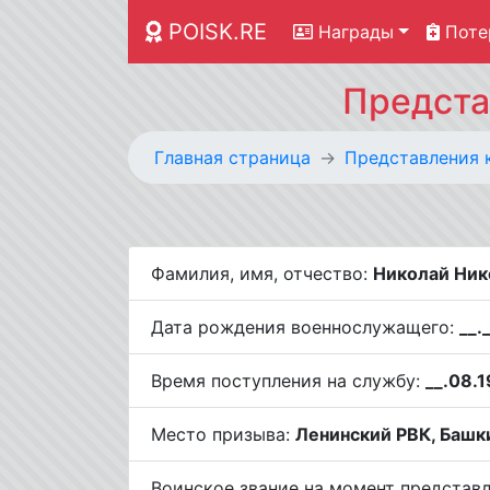
POISK.RE
Награды
Поте
Предста
Главная страница
Представления 
Фамилия, имя, отчество:
Николай Ник
Дата рождения военнослужащего:
__.
Время поступления на службу:
__.08.
Место призыва:
Ленинский РВК, Башки
Воинское звание на момент представ