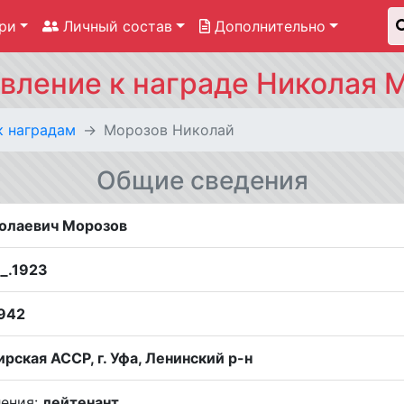
ри
Личный состав
Дополнительно
вление к награде Николая 
к наградам
Морозов Николай
Общие сведения
олаевич Морозов
__.1923
1942
рская АССР, г. Уфа, Ленинский р-н
ления:
лейтенант