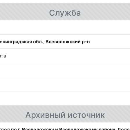
Служба
енинградская обл., Всеволожский р-н
ата
Архивный источник
тдел по г. Всеволожску и Всеволожскому району. Дел