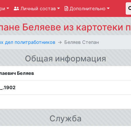
ри
Личный состав
Дополнительно
пане Беляеве из картотеки 
ых дел политработников
Беляев Степан
Общая информация
лаевич Беляев
__.1902
Служба