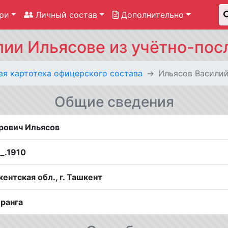
ри
Личный состав
Дополнительно
лии Ильясове из учётно-пос
ая картотека офицерского состава
Ильясов Васили
Общие сведения
рович Ильясов
__.1910
ентская обл., г. Ташкент
 ранга