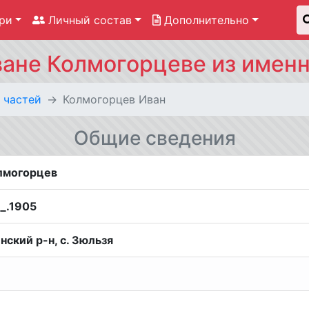
ри
Личный состав
Дополнительно
ане Колмогорцеве из именн
 частей
Колмогорцев Иван
Общие сведения
олмогорцев
__.1905
нский р-н, с. Зюльзя