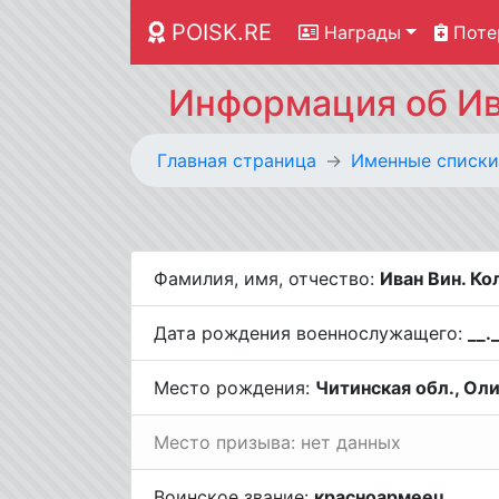
POISK.RE
Награды
Поте
Информация об Ив
Главная страница
Именные списки
Фамилия, имя, отчество:
Иван Вин. К
Дата рождения военнослужащего:
__.
Место рождения:
Читинская обл., Оли
Место призыва: нет данных
Воинское звание:
красноармеец