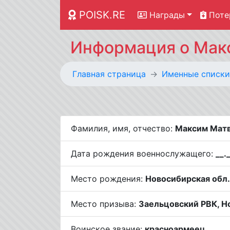
POISK.RE
Награды
Поте
Информация о Макс
Главная страница
Именные списки
Фамилия, имя, отчество:
Максим Матв
Дата рождения военнослужащего:
__.
Место рождения:
Новосибирская обл.
Место призыва:
Заельцовский РВК, Но
Воинское звание:
красноармеец