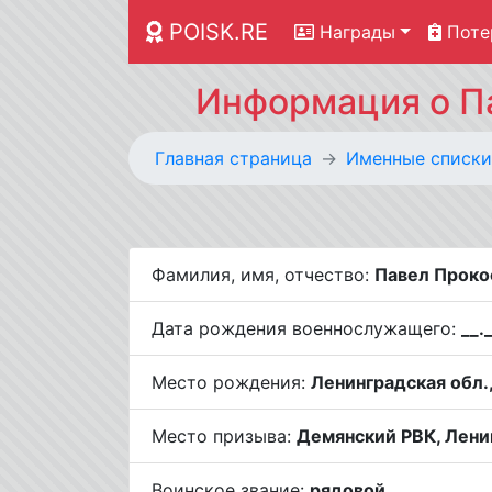
POISK.RE
Награды
Поте
Информация о Па
Главная страница
Именные списки
Фамилия, имя, отчество:
Павел Проко
Дата рождения военнослужащего:
__.
Место рождения:
Ленинградская обл.,
Место призыва:
Демянский РВК, Ленин
Воинское звание:
рядовой