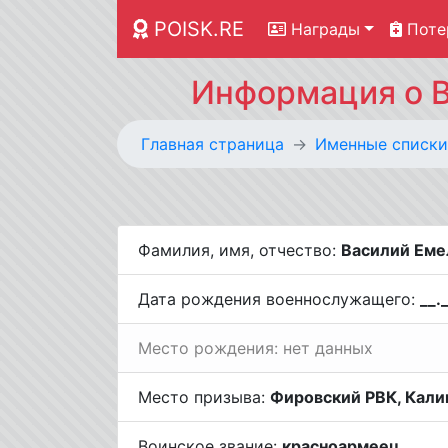
POISK.RE
Награды
Поте
Информация о В
Главная страница
Именные списки
Фамилия, имя, отчество:
Василий Еме
Дата рождения военнослужащего:
__.
Место рождения: нет данных
Место призыва:
Фировский РВК, Калин
Воинское звание:
красноармеец