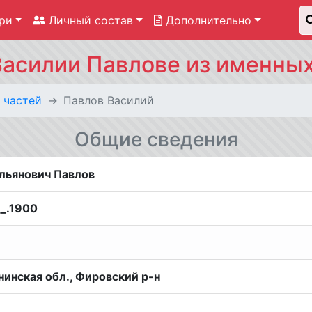
ри
Личный состав
Дополнительно
асилии Павлове из именных
 частей
Павлов Василий
Общие сведения
льянович Павлов
__.1900
инская обл., Фировский р-н