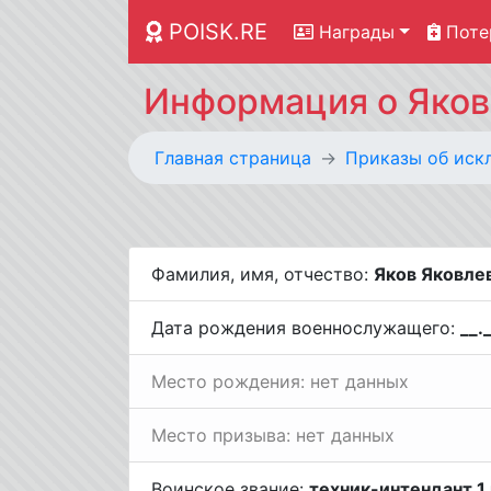
POISK.RE
Награды
Поте
Информация о Якове
Главная страница
Приказы об иск
Фамилия, имя, отчество:
Яков Яковле
Дата рождения военнослужащего:
__.
Место рождения: нет данных
Место призыва: нет данных
Воинское звание:
техник-интендант 1 