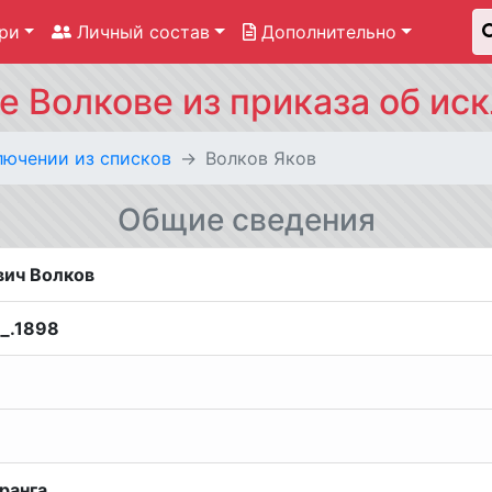
ри
Личный состав
Дополнительно
 Волкове из приказа об ис
лючении из списков
Волков Яков
Общие сведения
вич Волков
__.1898
ранга