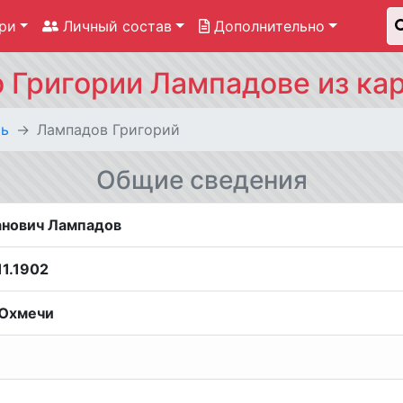
ри
Личный состав
Дополнительно
 Григории Лампадове из кар
рь
Лампадов Григорий
Общие сведения
анович Лампадов
11.1902
 Юхмечи