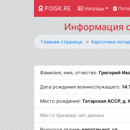
POISK.RE
Награды
Поте
Информация о
Главная страница
Картотеки поте
Фамилия, имя, отчество:
Григорий Ив
Дата рождения военнослужащего:
14.
Место рождения:
Татарская АССР, д.
Место призыва: нет данных
Воинское звание:
капитан инт. сл.