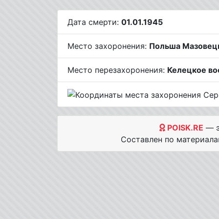
Дата смерти:
01.01.1945
Место захоронения:
Польша Мазовецко
Место перезахоронения:
Келецкое во
POISK.RE
— э
Составлен по материал