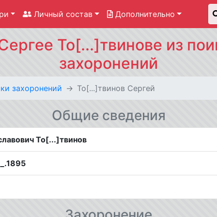
ри
Личный состав
Дополнительно
ергее То[...]твинове из по
захоронений
ки захоронений
То[...]твинов Сергей
Общие сведения
лавович То[...]твинов
__.1895
Захоронение