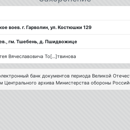
е воев. г. Гарволин, ул. Костюшки 129
ев., гм. Тшебень, д. Пшидвожице
лектронный банк документов периода Великой Отечес
ам Центрального архива Министерства обороны Россий