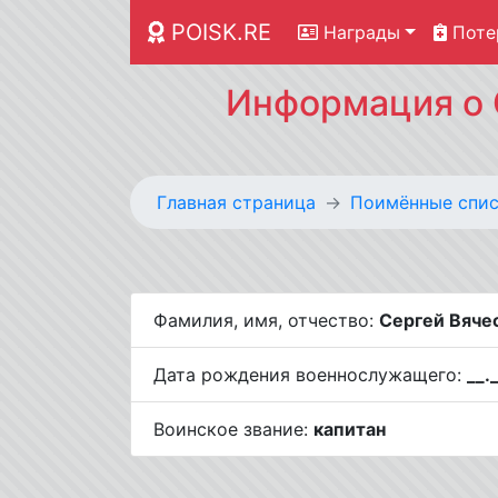
POISK.RE
Награды
Поте
Информация о С
Главная страница
Поимённые спис
Фамилия, имя, отчество:
Сергей Вячес
Дата рождения военнослужащего:
__.
Воинское звание:
капитан