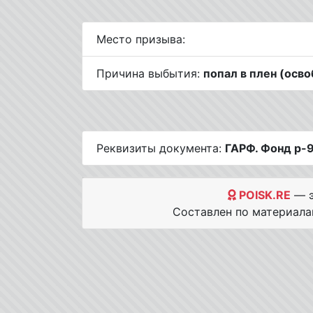
Место призыва:
Причина выбытия:
попал в плен (осв
Реквизиты документа:
ГАРФ. Фонд р-9
POISK.RE
— э
Составлен по материал