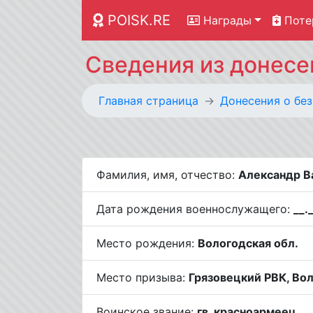
POISK.RE
Награды
Поте
Сведения из донесе
Главная страница
Донесения о бе
Фамилия, имя, отчество:
Александр В
Дата рождения военнослужащего:
__.
Место рождения:
Вологодская обл.
Место призыва:
Грязовецкий РВК, Вол
Воинское звание:
гв. красноармеец