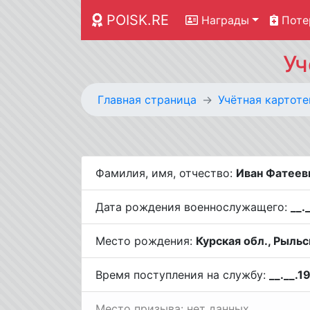
POISK.RE
Награды
Поте
Уч
Главная страница
Учётная картоте
Фамилия, имя, отчество:
Иван Фатеев
Дата рождения военнослужащего:
__.
Место рождения:
Курская обл., Рыльс
Время поступления на службу:
__.__.1
Место призыва: нет данных