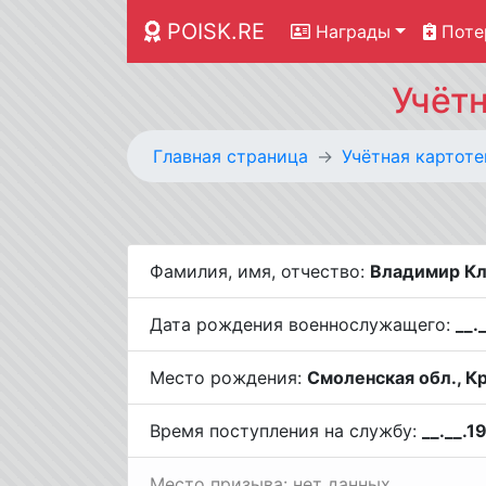
POISK.RE
Награды
Поте
Учёт
Главная страница
Учётная картоте
Фамилия, имя, отчество:
Владимир Кл
Дата рождения военнослужащего:
__.
Место рождения:
Смоленская обл., Кр
Время поступления на службу:
__.__.1
Место призыва: нет данных