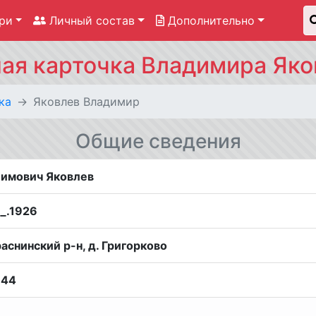
ри
Личный состав
Дополнительно
ная карточка Владимира Яко
ка
Яковлев Владимир
Общие сведения
имович Яковлев
__.1926
аснинский р-н, д. Григорково
944