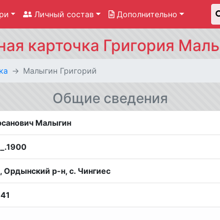
ри
Личный состав
Дополнительно
ная карточка Григория Мал
ка
Малыгин Григорий
Общие сведения
рсанович Малыгин
__.1900
 Ордынский р-н, с. Чингиес
941