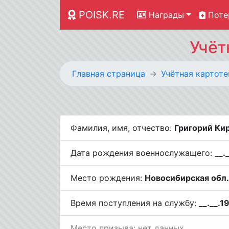
POISK.RE
Награды
Поте
Учёт
Главная страница
Учётная картоте
Фамилия, имя, отчество:
Григорий Ки
Дата рождения военнослужащего:
__.
Место рождения:
Новосибирская обл.,
Время поступления на службу:
__.__.1
Место призыва: нет данных