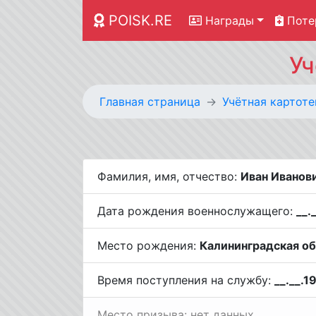
POISK.RE
Награды
Поте
Уч
Главная страница
Учётная картоте
Фамилия, имя, отчество:
Иван Иванов
Дата рождения военнослужащего:
__.
Место рождения:
Калининградская обл
Время поступления на службу:
__.__.1
Место призыва: нет данных