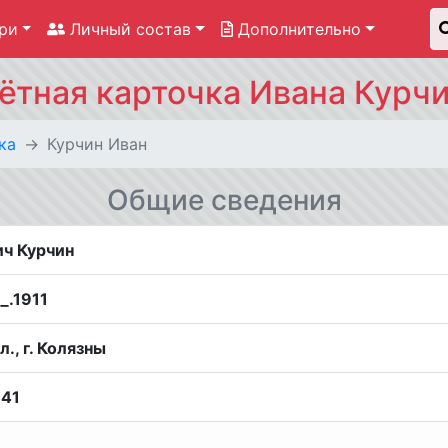
ри
Личный состав
Дополнительно
ётная карточка Ивана Курч
ка
Курчин Иван
Общие сведения
ич Курчин
__.1911
., г. Колязны
941