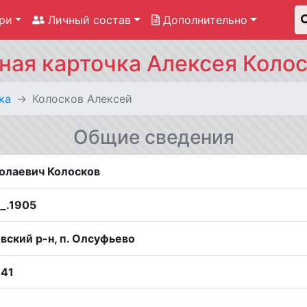
ри
Личный состав
Дополнительно
ная карточка Алексея Коло
ка
Колосков Алексей
Общие сведения
олаевич Колосков
__.1905
вский р-н, п. Олсуфьево
941