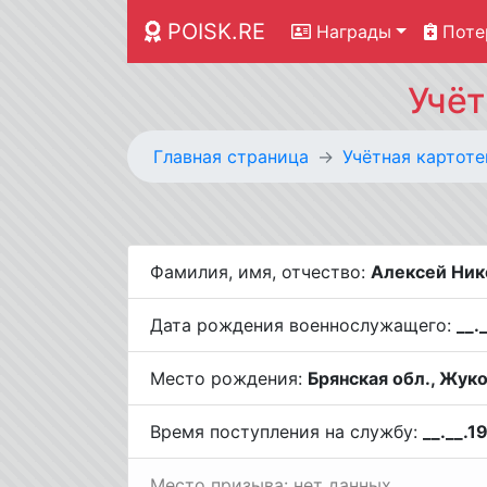
POISK.RE
Награды
Поте
Учёт
Главная страница
Учётная картоте
Фамилия, имя, отчество:
Алексей Ник
Дата рождения военнослужащего:
__.
Место рождения:
Брянская обл., Жуко
Время поступления на службу:
__.__.1
Место призыва: нет данных