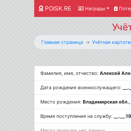
POISK.RE
Награды
Поте
Учё
Главная страница
Учётная картоте
Фамилия, имя, отчество:
Алексей Але
Дата рождения военнослужащего:
__.
Место рождения:
Владимирская обл.,
Время поступления на службу:
__.__.1
Место призыва: нет данных