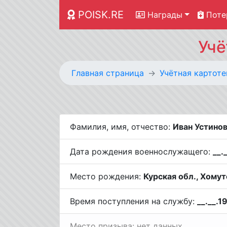
POISK.RE
Награды
Поте
Учё
Главная страница
Учётная картоте
Фамилия, имя, отчество:
Иван Устино
Дата рождения военнослужащего:
__.
Место рождения:
Курская обл., Хомут
Время поступления на службу:
__.__.1
Место призыва: нет данных