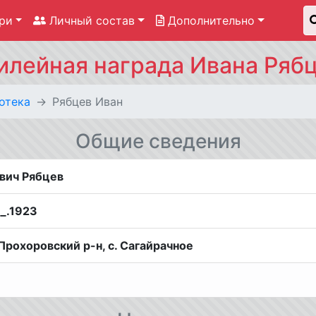
ри
Личный состав
Дополнительно
лейная награда Ивана Ряб
отека
Рябцев Иван
Общие сведения
вич Рябцев
__.1923
Прохоровский р-н, с. Сагайрачное