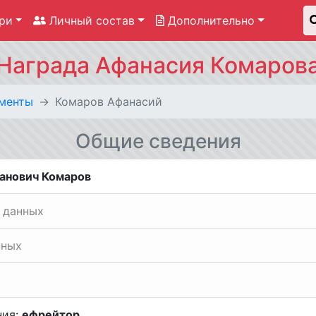
ри
Личный состав
Дополнительно
Награда Афанасия Комаров
менты
Комаров Афанасий
Общие сведения
анович Комаров
 данных
нных
ния:
ефрейтор