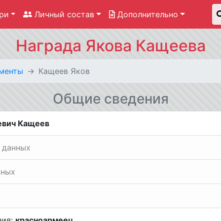
ри
Личный состав
Дополнительно
Награда Якова Кащеева
менты
Кащеев Яков
Общие сведения
евич Кащеев
 данных
нных
ния:
красноармеец