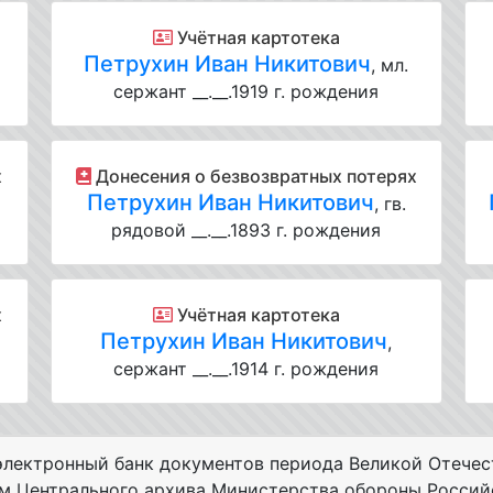
Учётная картотека
Петрухин Иван Никитович
, мл.
сержант __.__.1919 г. рождения
х
Донесения о безвозвратных потерях
Петрухин Иван Никитович
, гв.
рядовой __.__.1893 г. рождения
х
Учётная картотека
Петрухин Иван Никитович
,
сержант __.__.1914 г. рождения
лектронный банк документов периода Великой Отечес
ам Центрального архива Министерства обороны Россий