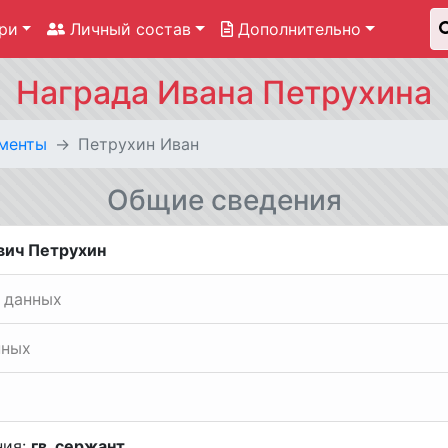
ри
Личный состав
Дополнительно
Награда Ивана Петрухина
менты
Петрухин Иван
Общие сведения
вич Петрухин
 данных
нных
ния:
гв. сержант